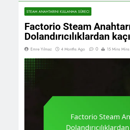
STEAM ANAHTARINI KULLANMA SÜRECI
Factorio Steam Anahtarı:
Dolandırıcılıklardan kaç
0
Emre Yılmaz
4 Months Ago
15 Mins Mins