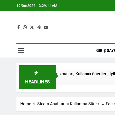
Skip
19/06/2026
3:29:11 AM
to
content
GIRIŞ SAY
Geri bildirim mekanizmaları, Kullanıcı önerileri, İyileştirmeler
HEADLINES
Home
Steam Anahtarını Kullanma Süreci
Facto