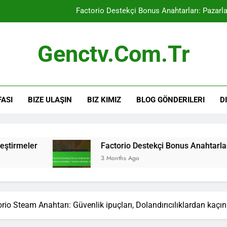
Factorio Destekçi Bonus Anahtarları: Pazarlama
Factorio Steam Anahtarı: Çevrimiçi pazar yer
Genctv.com.tr
Factorio Destekçi Bonus Anahtarları: Ürü
Factorio Destekçi Bonus Anahtarları: Geri bildirim mekanizmal
FASI
BIZE ULAŞIN
BIZ KIMIZ
BLOG GÖNDERILERI
D
Factorio Destekçi Bonus Anahtarları: Pazarlama
Factorio Steam Anahtarı: Çevrimiçi pazar yer
Factorio Destekçi Bonus Anahtarları: Ürü
Factorio Destekçi Bonus Anahtarları: Pazarlama 
3 Months Ago
rio Steam Anahtarı: Güvenlik ipuçları, Dolandırıcılıklardan kaçı