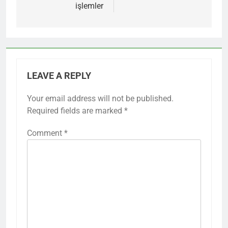
işlemler
LEAVE A REPLY
Your email address will not be published.
Required fields are marked
*
Comment
*