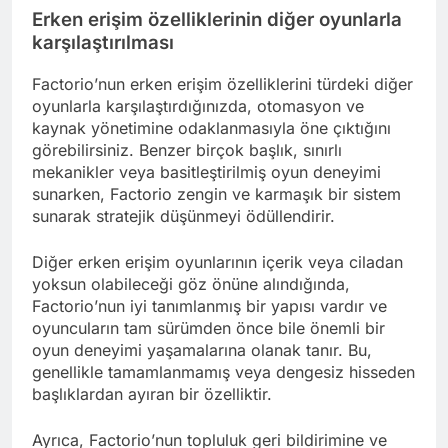
Erken erişim özelliklerinin diğer oyunlarla
karşılaştırılması
Factorio’nun erken erişim özelliklerini türdeki diğer
oyunlarla karşılaştırdığınızda, otomasyon ve
kaynak yönetimine odaklanmasıyla öne çıktığını
görebilirsiniz. Benzer birçok başlık, sınırlı
mekanikler veya basitleştirilmiş oyun deneyimi
sunarken, Factorio zengin ve karmaşık bir sistem
sunarak stratejik düşünmeyi ödüllendirir.
Diğer erken erişim oyunlarının içerik veya ciladan
yoksun olabileceği göz önüne alındığında,
Factorio’nun iyi tanımlanmış bir yapısı vardır ve
oyuncuların tam sürümden önce bile önemli bir
oyun deneyimi yaşamalarına olanak tanır. Bu,
genellikle tamamlanmamış veya dengesiz hisseden
başlıklardan ayıran bir özelliktir.
Ayrıca, Factorio’nun topluluk geri bildirimine ve