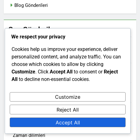
Blog Gönderileri
Son Gönderiler
We respect your privacy
Cookies help us improve your experience, deliver
Factorio Destekçi Bonus Anahtarları: Geri bildirim
personalized content, and analyze traffic. You can
mekanizmaları, Kullanıcı önerileri, İyileştirmeler
choose which cookies to allow by clicking
Factorio Destekçi Bonus Anahtarları: Pazarlama
Customize
. Click
Accept All
to consent or
Reject
stratejileri, Tanıtım etkinliği, Analiz
All
to decline non-essential cookies.
Factorio Steam Anahtarı: Çevrimiçi pazar yeri, Üçüncü
taraf satıcılar, İlgili riskler
Customize
Factorio Destekçi Bonus Anahtarları: Ürün iş birlikleri,
Reject All
Ortak ürünler, Teklifler
Accept All
Factorio Tanıtım Paketi: Sınırlı baskılar, Özel teklifler,
Zaman dilimleri