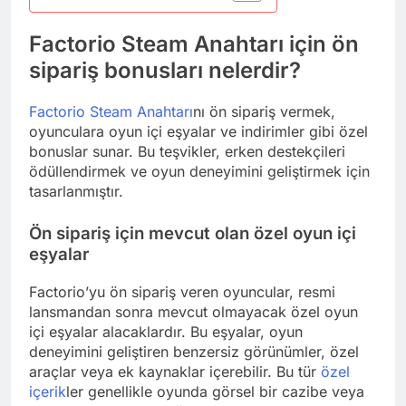
Factorio Steam Anahtarı için ön
sipariş bonusları nelerdir?
Factorio Steam Anahtarı
nı ön sipariş vermek,
oyunculara oyun içi eşyalar ve indirimler gibi özel
bonuslar sunar. Bu teşvikler, erken destekçileri
ödüllendirmek ve oyun deneyimini geliştirmek için
tasarlanmıştır.
Ön sipariş için mevcut olan özel oyun içi
eşyalar
Factorio’yu ön sipariş veren oyuncular, resmi
lansmandan sonra mevcut olmayacak özel oyun
içi eşyalar alacaklardır. Bu eşyalar, oyun
deneyimini geliştiren benzersiz görünümler, özel
araçlar veya ek kaynaklar içerebilir. Bu tür
özel
içerik
ler genellikle oyunda görsel bir cazibe veya