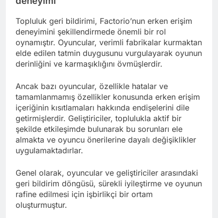
deneyimi
Topluluk geri bildirimi, Factorio’nun erken erişim
deneyimini şekillendirmede önemli bir rol
oynamıştır. Oyuncular, verimli fabrikalar kurmaktan
elde edilen tatmin duygusunu vurgulayarak oyunun
derinliğini ve karmaşıklığını övmüşlerdir.
Ancak bazı oyuncular, özellikle hatalar ve
tamamlanmamış özellikler konusunda erken erişim
içeriğinin kısıtlamaları hakkında endişelerini dile
getirmişlerdir. Geliştiriciler, toplulukla aktif bir
şekilde etkileşimde bulunarak bu sorunları ele
almakta ve oyuncu önerilerine dayalı değişiklikler
uygulamaktadırlar.
Genel olarak, oyuncular ve geliştiriciler arasındaki
geri bildirim döngüsü, sürekli iyileştirme ve oyunun
rafine edilmesi için işbirlikçi bir ortam
oluşturmuştur.