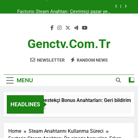
Skip
Factorio Steam Anahtarı: Çevrimiçi pazar yeri,
to
Üçüncü taraf satıcılar, İlgili riskler
content
Factorio Destekçi Bonus Anahtarları: Ürün iş
birlikleri, Ortak ürünler, Teklifler
Factorio Destekçi Bonus Anahtarları: Geri bildirim
mekanizmaları, Kullanıcı önerileri, İyileştirmeler
Genctv.com.tr
Factorio Destekçi Bonus Anahtarları: Pazarlama
stratejileri, Tanıtım etkinliği, Analiz
NEWSLETTER
RANDOM NEWS
Factorio Steam Anahtarı: Çevrimiçi pazar yeri,
Üçüncü taraf satıcılar, İlgili riskler
Factorio Destekçi Bonus Anahtarları: Ürün iş
birlikleri, Ortak ürünler, Teklifler
MENU
Factorio Destekçi Bonus Anahtarları: Geri bildirim mekanizm
HEADLINES
3 Months Ago
Home
Steam Anahtarını Kullanma Süreci