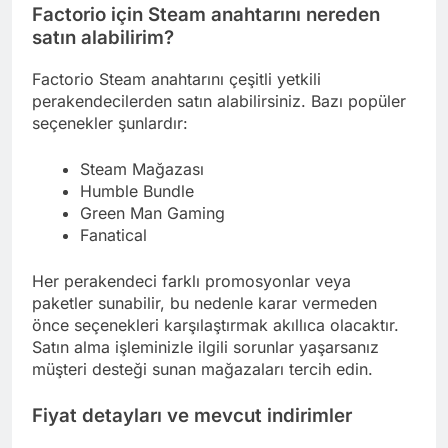
Factorio için Steam anahtarını nereden
satın alabilirim?
Factorio Steam anahtarını çeşitli yetkili
perakendecilerden satın alabilirsiniz. Bazı popüler
seçenekler şunlardır:
Steam Mağazası
Humble Bundle
Green Man Gaming
Fanatical
Her perakendeci farklı promosyonlar veya
paketler sunabilir, bu nedenle karar vermeden
önce seçenekleri karşılaştırmak akıllıca olacaktır.
Satın alma işleminizle ilgili sorunlar yaşarsanız
müşteri desteği sunan mağazaları tercih edin.
Fiyat detayları ve mevcut indirimler