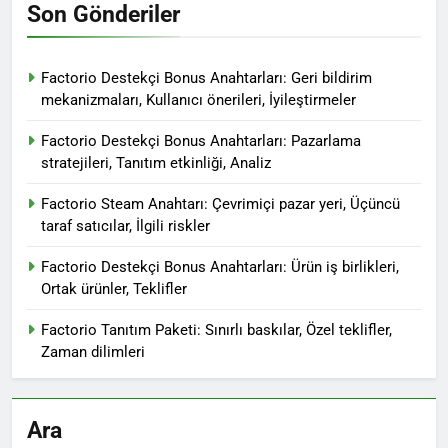
Son Gönderiler
Factorio Destekçi Bonus Anahtarları: Geri bildirim
mekanizmaları, Kullanıcı önerileri, İyileştirmeler
Factorio Destekçi Bonus Anahtarları: Pazarlama
stratejileri, Tanıtım etkinliği, Analiz
Factorio Steam Anahtarı: Çevrimiçi pazar yeri, Üçüncü
taraf satıcılar, İlgili riskler
Factorio Destekçi Bonus Anahtarları: Ürün iş birlikleri,
Ortak ürünler, Teklifler
Factorio Tanıtım Paketi: Sınırlı baskılar, Özel teklifler,
Zaman dilimleri
Ara