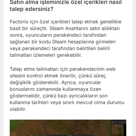
Satın alma işleminizle özel içerikleri nasıl
talep edersiniz?
Factorio için özel içerikleri talep etmek genellikle
basit bir süreçtir. Steam Anahtarını satın aldıktan
sonra, oyuncuların perakendeci tarafından
sağlanan bir kodu Steam hesaplarına girmeleri
veya perakendeci tarafından belirtilen belirli
talimatları izlemeleri gerekebilir.
Talep etme talimatları için perakendecinin web
sitesini kontrol etmek önerilir, çünkü süreç
değişiklik gösterebilir. Ayrıca, oyuncular
bonuslarını zamanında kullanmaya özen
göstermelidir, çünkü bazı ayrıcalıkların son
kullanma tarihleri veya sınırlı mevcut olma durumu
olabilir.