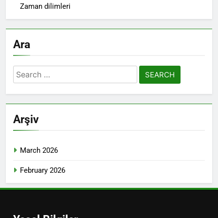
Zaman dilimleri
Ara
Search
for:
Arşiv
March 2026
February 2026