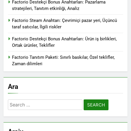
Factorio Destekçi Bonus Anahtarları: Pazarlama
stratejileri, Tanıtım etkinliği, Analiz
Factorio Steam Anahtarı: Çevrimiçi pazar yeri, Üçüncü
taraf satıcılar, İlgili riskler
Factorio Destekçi Bonus Anahtarları: Ürün iş birlikleri,
Ortak ürünler, Teklifler
Factorio Tanıtım Paketi: Sınırlı baskılar, Özel teklifler,
Zaman dilimleri
Ara
Search
for: