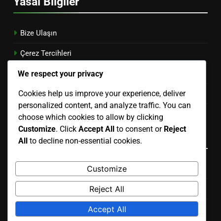
Yasal Bilgiler
Bize Ulaşın
Çerez Tercihleri
We respect your privacy
Şartlar ve Koşullar
Cookies help us improve your experience, deliver
Biz Kimiz
personalized content, and analyze traffic. You can
Veri Koruma Politikası
choose which cookies to allow by clicking
Customize
. Click
Accept All
to consent or
Reject
Kategoriler
All
to decline non-essential cookies.
Customize
Destekçi ve Ürün Bonus Anahtarları
Reject All
Steam Anahtarını Kullanma Süreci
Accept All
Tanıtım Paketi İddiaları