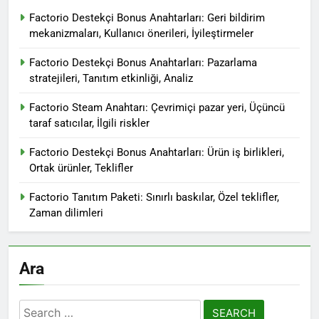
Factorio Destekçi Bonus Anahtarları: Geri bildirim
mekanizmaları, Kullanıcı önerileri, İyileştirmeler
Factorio Destekçi Bonus Anahtarları: Pazarlama
stratejileri, Tanıtım etkinliği, Analiz
Factorio Steam Anahtarı: Çevrimiçi pazar yeri, Üçüncü
taraf satıcılar, İlgili riskler
Factorio Destekçi Bonus Anahtarları: Ürün iş birlikleri,
Ortak ürünler, Teklifler
Factorio Tanıtım Paketi: Sınırlı baskılar, Özel teklifler,
Zaman dilimleri
Ara
Search