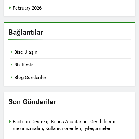
February 2026
Bağlantılar
Bize Ulaşın
Biz Kimiz
Blog Gönderileri
Son Gönderiler
Factorio Destekçi Bonus Anahtarları: Geri bildirim
mekanizmaları, Kullanıcı önerileri, İyileştirmeler