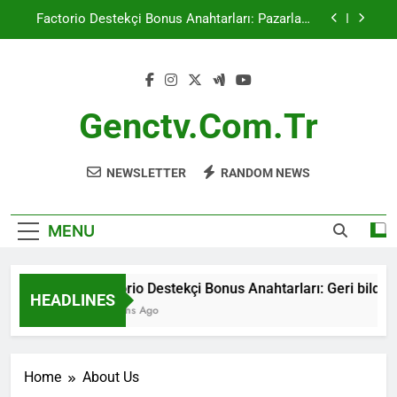
Skip
Factorio Destekçi Bonus Anahtarları: Pazarlama
to
stratejileri, Tanıtım etkinliği, Analiz
content
Factorio Steam Anahtarı: Çevrimiçi pazar yeri,
Üçüncü taraf satıcılar, İlgili riskler
Factorio Destekçi Bonus Anahtarları: Ürün iş
birlikleri, Ortak ürünler, Teklifler
Genctv.com.tr
Factorio Destekçi Bonus Anahtarları: Geri bildirim
mekanizmaları, Kullanıcı önerileri, İyileştirmeler
NEWSLETTER
RANDOM NEWS
Factorio Destekçi Bonus Anahtarları: Pazarlama
stratejileri, Tanıtım etkinliği, Analiz
Factorio Steam Anahtarı: Çevrimiçi pazar yeri,
Üçüncü taraf satıcılar, İlgili riskler
MENU
Factorio Destekçi Bonus Anahtarları: Ürün iş
birlikleri, Ortak ürünler, Teklifler
Factorio Destekçi Bonus Anahtarları: Geri bildirim 
HEADLINES
3 Months Ago
Home
About Us