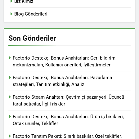
Biz Kimiz
Blog Gönderileri
Son Gönderiler
Factorio Destekçi Bonus Anahtarları: Geri bildirim
mekanizmaları, Kullanıcı önerileri, İyileştirmeler
Factorio Destekçi Bonus Anahtarları: Pazarlama
stratejileri, Tanıtım etkinliği, Analiz
Factorio Steam Anahtarı: Çevrimiçi pazar yeri, Üçüncü
taraf satıcılar, İlgili riskler
Factorio Destekçi Bonus Anahtarları: Ürün iş birlikleri,
Ortak ürünler, Teklifler
Factorio Tanıtım Paketi: Sınırlı baskılar, Özel teklifler,