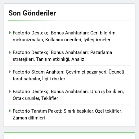
Son Gönderiler
Factorio Destekçi Bonus Anahtarları: Geri bildirim
mekanizmaları, Kullanıcı önerileri, İyileştirmeler
Factorio Destekçi Bonus Anahtarları: Pazarlama
stratejileri, Tanıtım etkinliği, Analiz
Factorio Steam Anahtarı: Çevrimiçi pazar yeri, Üçüncü
taraf satıcılar, İlgili riskler
Factorio Destekçi Bonus Anahtarları: Ürün iş birlikleri,
Ortak ürünler, Teklifler
Factorio Tanıtım Paketi: Sınırlı baskılar, Özel teklifler,
Zaman dilimleri