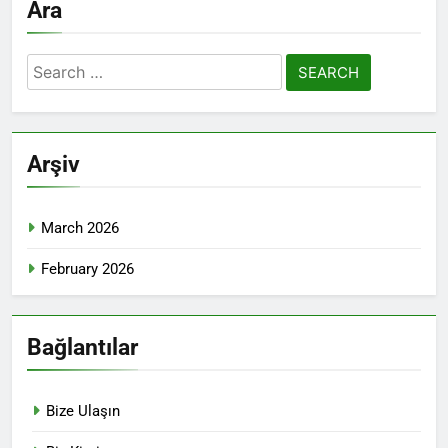
Ara
Search
for:
Arşiv
March 2026
February 2026
Bağlantılar
Bize Ulaşın