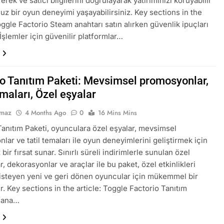
rerek ve satıcı bilgilerini doğrulayarak yatırımınızı koruyabilir
uz bir oyun deneyimi yaşayabilirsiniz. Key sections in the
oggle Factorio Steam anahtarı satın alırken güvenlik ipuçları
İşlemler için güvenilir platformlar…
io Tanıtım Paketi: Mevsimsel promosyonlar,
emaları, Özel eşyalar
lmaz
4 Months Ago
0
16 Mins Mins
Tanıtım Paketi, oyunculara özel eşyalar, mevsimsel
lar ve tatil temaları ile oyun deneyimlerini geliştirmek için
bir fırsat sunar. Sınırlı süreli indirimlerle sunulan özel
, dekorasyonlar ve araçlar ile bu paket, özel etkinlikleri
isteyen yeni ve geri dönen oyuncular için mükemmel bir
r. Key sections in the article: Toggle Factorio Tanıtım
n ana…