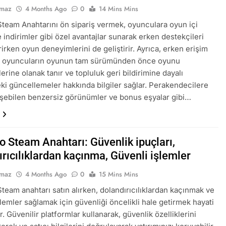
lmaz
4 Months Ago
0
14 Mins Mins
Steam Anahtarını ön sipariş vermek, oyunculara oyun içi
 indirimler gibi özel avantajlar sunarak erken destekçileri
rirken oyun deneyimlerini de geliştirir. Ayrıca, erken erişim
ri oyuncuların oyunun tam sürümünden önce oyunu
rine olanak tanır ve topluluk geri bildirimine dayalı
ki güncellemeler hakkında bilgiler sağlar. Perakendecilere
şebilen benzersiz görünümler ve bonus eşyalar gibi…
o Steam Anahtarı: Güvenlik ipuçları,
rıcılıklardan kaçınma, Güvenli işlemler
lmaz
4 Months Ago
0
15 Mins Mins
Steam anahtarı satın alırken, dolandırıcılıklardan kaçınmak ve
şlemler sağlamak için güvenliği öncelikli hale getirmek hayati
. Güvenilir platformlar kullanarak, güvenlik özelliklerini