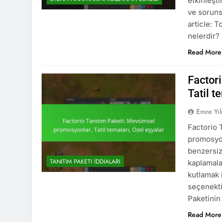
etkinleşti
ve soruns
article: T
nelerdir? 
Read More
Factor
Tatil t
Emre Yı
Factorio 
promosyon
benzersiz 
TANITIM PAKETI İDDIALARI
kaplamalar
kutlamak 
seçenekti
Paketini
Read More