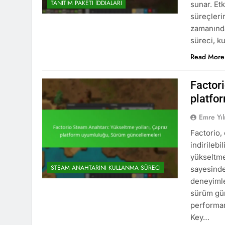
TANITIM PAKETI İDDIALARI
sunar. Etk
süreçleri
zamanında 
süreci, ku
Read More
Factor
platfo
Emre Yı
Factorio,
indirilebi
yükseltme
STEAM ANAHTARINI KULLANMA SÜRECI
sayesinde
deneyimler
sürüm gün
performan
Key…