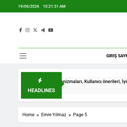
Skip
19/06/2026
10:21:51 AM
to
content
GIRIŞ SAY
eri bildirim mekanizmaları, Kullanıcı önerileri, İyileştirmeler
HEADLINES
Home
Emre Yılmaz
Page 5