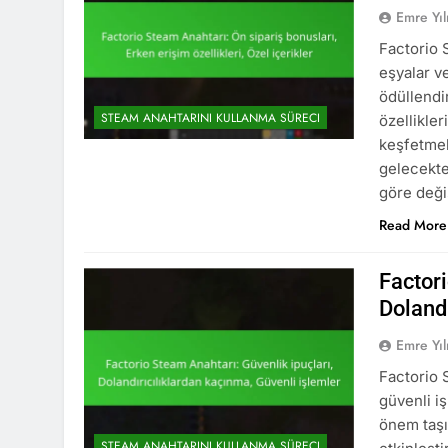
Emre Yı
Factorio 
eşyalar ve
ödüllendi
STEAM ANAHTARINI KULLANMA SÜRECI
özellikle
keşfetmele
gelecekte
göre deği
Read More
Factori
Dolandı
Emre Yı
Factorio 
güvenli i
önem taşır
STEAM ANAHTARINI KULLANMA SÜRECI