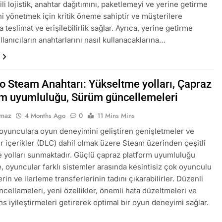
ili lojistik, anahtar dağıtımını, paketlemeyi ve yerine getirme
ni yönetmek için kritik öneme sahiptir ve müşterilere
teslimat ve erişilebilirlik sağlar. Ayrıca, yerine getirme
llanıcıların anahtarlarını nasıl kullanacaklarına…
io Steam Anahtarı: Yükseltme yolları, Çapraz
rm uyumluluğu, Sürüm güncellemeleri
lmaz
4 Months Ago
0
11 Mins Mins
 oyunculara oyun deneyimini geliştiren genişletmeler ve
lir içerikler (DLC) dahil olmak üzere Steam üzerinden çeşitli
 yolları sunmaktadır. Güçlü çapraz platform uyumluluğu
, oyuncular farklı sistemler arasında kesintisiz çok oyunculu
in ve ilerleme transferlerinin tadını çıkarabilirler. Düzenli
cellemeleri, yeni özellikler, önemli hata düzeltmeleri ve
s iyileştirmeleri getirerek optimal bir oyun deneyimi sağlar.