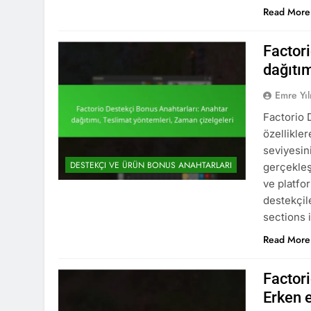
Read More
Factor
dağıtım
Emre Yı
Factorio 
özellikle
seviyesini
DESTEKÇI VE ÜRÜN BONUS ANAHTARLARI
gerçekleş
ve platfor
destekçil
sections i
Read More
Factori
Erken e