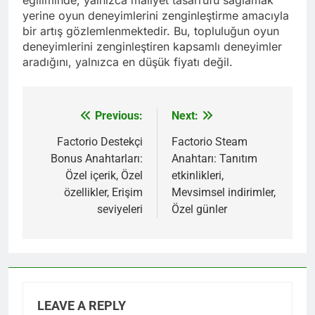
eğiliminde, yalnızca maliyet tasarrufu sağlamak
yerine oyun deneyimlerini zenginleştirme amacıyla
bir artış gözlemlenmektedir. Bu, topluluğun oyun
deneyimlerini zenginleştiren kapsamlı deneyimler
aradığını, yalnızca en düşük fiyatı değil.
Previous:
Next:
Post
navigation
Factorio Destekçi
Factorio Steam
Bonus Anahtarları:
Anahtarı: Tanıtım
Özel içerik, Özel
etkinlikleri,
özellikler, Erişim
Mevsimsel indirimler,
seviyeleri
Özel günler
LEAVE A REPLY