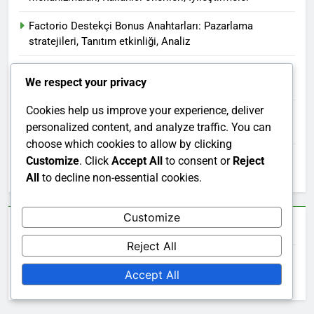
Factorio Destekçi Bonus Anahtarları: Pazarlama
stratejileri, Tanıtım etkinliği, Analiz
Factorio Steam Anahtarı: Çevrimiçi pazar yeri, Üçüncü
We respect your privacy
taraf satıcılar, İlgili riskler
Cookies help us improve your experience, deliver
Factorio Destekçi Bonus Anahtarları: Ürün iş birlikleri,
personalized content, and analyze traffic. You can
Ortak ürünler, Teklifler
choose which cookies to allow by clicking
Factorio Tanıtım Paketi: Sınırlı baskılar, Özel teklifler,
Customize
. Click
Accept All
to consent or
Reject
Zaman dilimleri
All
to decline non-essential cookies.
Customize
Ara
Reject All
Search
Accept All
for: